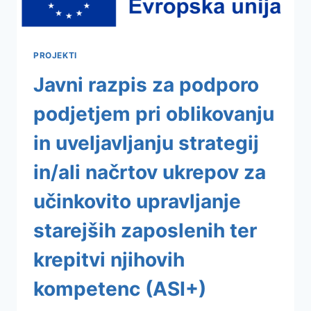
IN
UVELJAVLJANJU
STRATEGIJ
IN/ALI
PROJEKTI
NAČRTOV
UKREPOV
Javni razpis za podporo
ZA
UČINKOVITO
podjetjem pri oblikovanju
UPRAVLJANJE
STAREJŠIH
in uveljavljanju strategij
ZAPOSLENIH
TER
in/ali načrtov ukrepov za
KREPITVI
NJIHOVIH
učinkovito upravljanje
KOMPETENC
(ASI+)
starejših zaposlenih ter
krepitvi njihovih
kompetenc (ASI+)