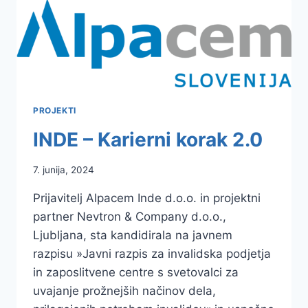
PRI
OBLIKOVANJU
IN
UVELJAVLJANJU
STRATEGIJ
IN/ALI
NAČRTOV
PROJEKTI
UKREPOV
ZA
INDE – Karierni korak 2.0
UČINKOVITO
UPRAVLJANJE
7. junija, 2024
STAREJŠIH
ZAPOSLENIH
Prijavitelj Alpacem Inde d.o.o. in projektni
TER
partner Nevtron & Company d.o.o.,
KREPITVI
NJIHOVIH
Ljubljana, sta kandidirala na javnem
KOMPETENC
razpisu »Javni razpis za invalidska podjetja
(ASI+)
in zaposlitvene centre s svetovalci za
uvajanje prožnejših načinov dela,