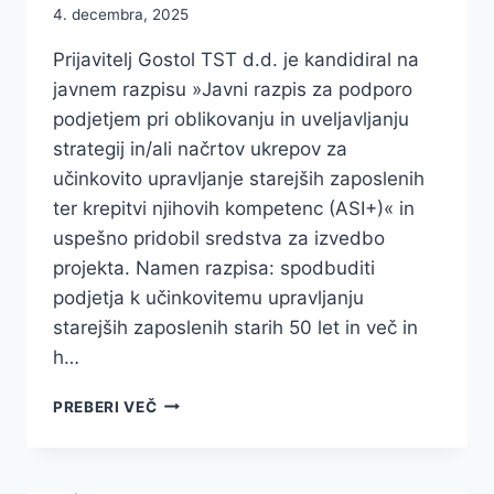
4. decembra, 2025
Prijavitelj Gostol TST d.d. je kandidiral na
javnem razpisu »Javni razpis za podporo
podjetjem pri oblikovanju in uveljavljanju
strategij in/ali načrtov ukrepov za
učinkovito upravljanje starejših zaposlenih
ter krepitvi njihovih kompetenc (ASI+)« in
uspešno pridobil sredstva za izvedbo
projekta. Namen razpisa: spodbuditi
podjetja k učinkovitemu upravljanju
starejših zaposlenih starih 50 let in več in
h…
JAVNI
PREBERI VEČ
RAZPIS
ZA
PODPORO
PODJETJEM