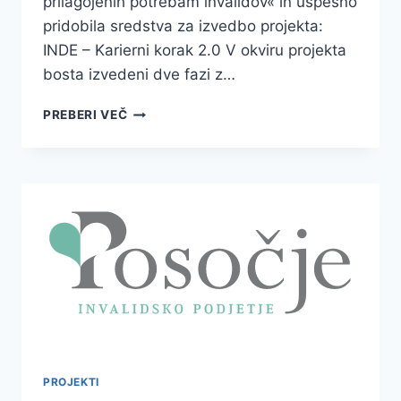
prilagojenih potrebam invalidov« in uspešno
pridobila sredstva za izvedbo projekta:
INDE – Karierni korak 2.0 V okviru projekta
bosta izvedeni dve fazi z…
INDE
PREBERI VEČ
–
KARIERNI
KORAK
2.0
PROJEKTI