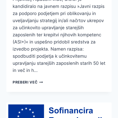
kandidiralo na javnem razpisu »Javni razpis
za podporo podjetjem pri oblikovanju in
uveljavljanju strategij in/ali načrtov ukrepov
za učinkovito upravljanje starejših
zaposlenih ter krepitvi njihovih kompetenc
(ASI+)« in uspešno pridobil sredstva za
izvedbo projekta. Namen razpisa:
spodbuditi podjetja k učinkovitemu
upravljanju starejših zaposlenih starih 50 let
in več in h…
JAVNI
PREBERI VEČ
RAZPIS
ZA
PODPORO
PODJETJEM
PRI
OBLIKOVANJU