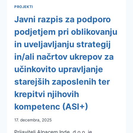
PROJEKTI
Javni razpis za podporo
podjetjem pri oblikovanju
in uveljavljanju strategij
in/ali načrtov ukrepov za
učinkovito upravljanje
starejših zaposlenih ter
krepitvi njihovih
kompetenc (ASI+)
17. decembra, 2025
Prijavitelj Alpacem Inde, d.o.o. je