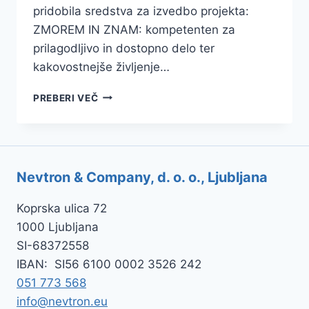
pridobila sredstva za izvedbo projekta:
ZMOREM IN ZNAM: kompetenten za
prilagodljivo in dostopno delo ter
kakovostnejše življenje…
ZMOREM
PREBERI VEČ
IN
ZNAM:
KOMPETENTEN
ZA
PRILAGODLJIVO
Nevtron & Company, d. o. o., Ljubljana
IN
DOSTOPNO
Koprska ulica 72
DELO
TER
1000 Ljubljana
KAKOVOSTNEJŠE
SI-
68372558
ŽIVLJENJE
IBAN:
SI56 6100 0002 3526 242
051 773 568
info@nevtron.eu