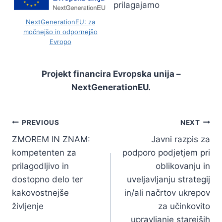
NextGenerationEU: za
močnejšo in odpornejšo
Evropo
Projekt financira Evropska unija –
NextGenerationEU.
Navigacija
PREVIOUS
NEXT
ZMOREM IN ZNAM:
Javni razpis za
prispevka
kompetenten za
podporo podjetjem pri
prilagodljivo in
oblikovanju in
dostopno delo ter
uveljavljanju strategij
kakovostnejše
in/ali načrtov ukrepov
življenje
za učinkovito
upravljanje starejših