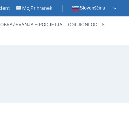
udent
MojPrihranek
Slovenščina
ZOBRAŽEVANJA – PODJETJA
OGLJIČNI ODTIS